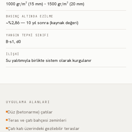
1000 gr/m² (15 mm) – 1500 gr/m² (20 mm)
BASINÇ ALTINDA EZILME
~%2,86 — 10 yıl sonra (kaynak değeri)
YANGIN TEPKI SINIFI
B-s1, d0
İLIŞKI
Su yalıtımıyla birlikte sistem olarak kurgulanır
UYGULAMA ALANLARI
Düz (betonarme) çatılar
Teras ve çatı bahçesi zeminleri
Çatı katı üzerindeki gezilebilir teraslar