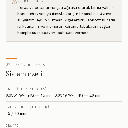
DOĞRU BEKLENTI
Teras ve betonarme çatı ağırlıklı olarak bir ısı yalıtımı
konusudur; ses yalıtımıyla karıştırılmamalıdır. Ayrıca
su yalıtımı ayrı bir uzmanlık gerektirir; İzobozz burada
ısı katmanını ve membran koruma tabakasını sağlar,
komple su izolasyon taahhüdü vermez.
TEKNIK DETAYLAR
Sistem özeti
ISIL ILETKENLIK (Λ)
0,0331 W/(m·K) — 15 mm; 0,0349 W/(m·K) — 20 mm
KALINLIK SEÇENEKLERI
15 / 20 mm
GRAMAJ