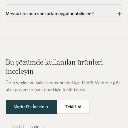
Teras/betonarme çatı ağırlıklı olarak ısı konusudur. Ses için
Mevcut terasa sonradan uygulanabilir mi?
farklı çözümlere bakılmalıdır.
Evet; mevcut kaplama ve su yalıtımının durumu
değerlendirilerek üzerine ısı katmanı eklenebilir. Doğru
katman sırası keşifle netleştirilmelidir.
Bu çözümde kullanılan ürünleri
inceleyin
Ürün seçimi ve kalınlık seçenekleri için FeltBi Market'e göz
atın; projenize özel öneri için teklif isteyin.
Market'te İncele
Teklif Al
İLGILI ÇÖZÜMLER