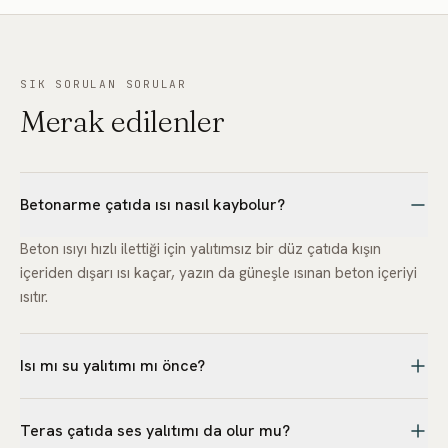
SIK SORULAN SORULAR
Merak edilenler
Betonarme çatıda ısı nasıl kaybolur?
Beton ısıyı hızlı ilettiği için yalıtımsız bir düz çatıda kışın
içeriden dışarı ısı kaçar, yazın da güneşle ısınan beton içeriyi
ısıtır.
Isı mı su yalıtımı mı önce?
İkisi birlikte planlanır. Katman sırası yapının tipine göre
Teras çatıda ses yalıtımı da olur mu?
değişir; amaç hem ısıyı tutmak hem suyu doğru yönetmektir.