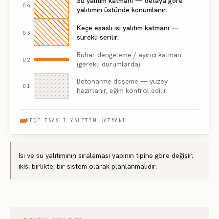
Su yalıtım katmanı — detaya göre
04
yalıtımın üstünde konumlanır.
Keçe esaslı ısı yalıtım katmanı —
03
sürekli serilir.
Buhar dengeleme / ayırıcı katman
02
(gerekli durumlarda).
Betonarme döşeme — yüzey
01
hazırlanır, eğim kontrol edilir.
KEÇE ESASLI YALITIM KATMANI
Isı ve su yalıtımının sıralaması yapının tipine göre değişir;
ikisi birlikte, bir sistem olarak planlanmalıdır.