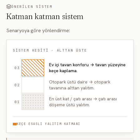
ÖNERILEN SISTEM
Katman katman sistem
Senaryoya göre yönlendirme:
SISTEM KESITI · ALTTAN ÜSTE
Ev içi tavan konforu → tavan yüzeyine
03
keçe kaplama.
Otopark üstü daire → otopark
02
tavanına alttan yalıtım.
En üst kat / çatı arası → çatı arası
01
döşeme üstü yalıtım.
KEÇE ESASLI YALITIM KATMANI