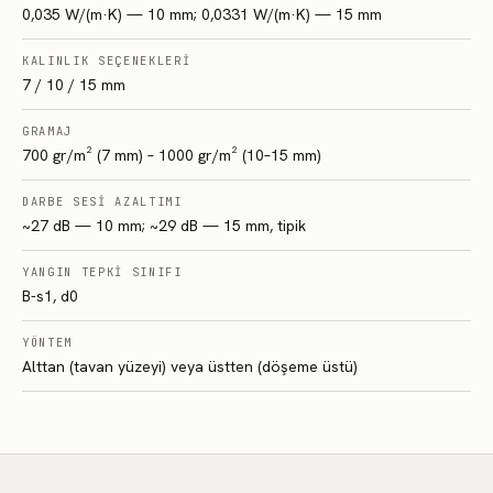
0,035 W/(m·K) — 10 mm; 0,0331 W/(m·K) — 15 mm
KALINLIK SEÇENEKLERI
7 / 10 / 15 mm
GRAMAJ
700 gr/m² (7 mm) – 1000 gr/m² (10–15 mm)
DARBE SESI AZALTIMI
~27 dB — 10 mm; ~29 dB — 15 mm, tipik
YANGIN TEPKI SINIFI
B-s1, d0
YÖNTEM
Alttan (tavan yüzeyi) veya üstten (döşeme üstü)