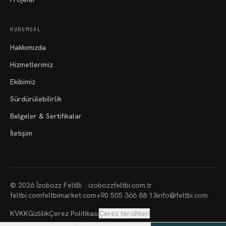
KURUMSAL
Hakkımızda
Hizmetlerimiz
Ekibimiz
Sürdürülebilirlik
Belgeler & Sertifikalar
İletişim
©
2026
İzobozz FeltBi ·
izobozzfeltbi.com.tr
feltbi.com
feltbimarket.com
+90 505 366 88 13
info@feltbi.com
KVKK
Gizlilik
Çerez Politikası
Çerez tercihleri