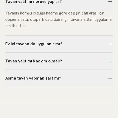
Tavan yalıtımı nereye yapılır?
Tavanın komşu olduğu hacme göre değişir: çatı arası için
döşeme üstü, otopark üstü daire için tavana alttan uygulama
tercih edilir.
Ev içi tavana da uygulanır mı?
Evet, konfor amacıyla tavan yüzeyine keçe kaplama
Tavan yalıtımı kaç cm olmalı?
uygulanabilir.
Uygulama tipine göre değişir; alttan uygulamalarda 3-5 cm,
Asma tavan yapmak şart mı?
döşeme üstü uygulamalarda daha kalın katmanlar tercih
edilebilir.
Alttan uygulamada keçenin bir taşıyıcıyla (asma
tavan/lambri) kapatılması yaygın çözümdür; bazı ürünler
doğrudan yapıştırılarak da uygulanabilir.