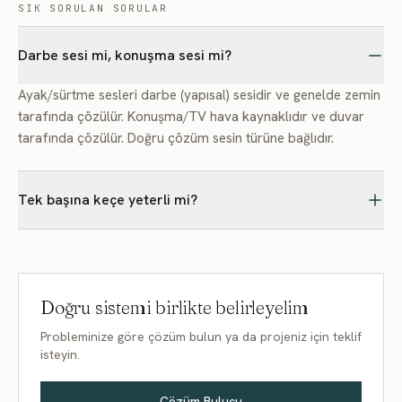
SIK SORULAN SORULAR
Darbe sesi mi, konuşma sesi mi?
Ayak/sürtme sesleri darbe (yapısal) sesidir ve genelde zemin
tarafında çözülür. Konuşma/TV hava kaynaklıdır ve duvar
tarafında çözülür. Doğru çözüm sesin türüne bağlıdır.
Tek başına keçe yeterli mi?
Çoğu durumda hayır. Keçe önemli bir bileşendir ama en iyi
sonuç için çift kat levha ve titreşim bandı gibi
tamamlayıcılarla birlikte bir sistem olarak uygulanır.
Doğru sistemi birlikte belirleyelim
Probleminize göre çözüm bulun ya da projeniz için teklif
isteyin.
Çözüm Bulucu