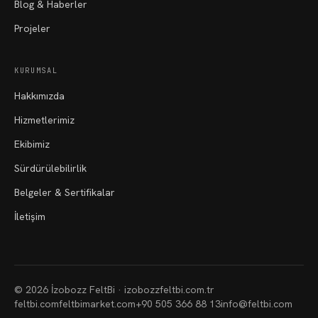
Blog & Haberler
Projeler
KURUMSAL
Hakkımızda
Hizmetlerimiz
Ekibimiz
Sürdürülebilirlik
Belgeler & Sertifikalar
İletişim
©
2026
İzobozz FeltBi ·
izobozzfeltbi.com.tr
feltbi.com
feltbimarket.com
+90 505 366 88 13
info@feltbi.com