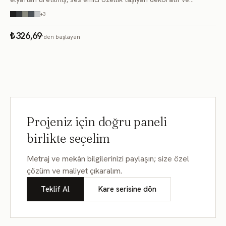
fonksiyonel ürünlerdir. Modüler yapısı sayesinde farklı renk ve
FD212
FD213
FD214
+
3
boyutlarla kom
FD215
FD216
FD217
₺326,69
'den başlayan
FD218
FD219
FD220
FD221
FD222
FD223
FD224
FD225
FD226
Projeniz için doğru paneli
FD227
FD228
FD229
birlikte seçelim
FD230
FD231
FD232
Metraj ve mekân bilgilerinizi paylaşın; size özel
FD233
FD234
FD235
çözüm ve maliyet çıkaralım.
FD236
FD237
FD238
Teklif Al
Kare serisine dön
FD239
FD240
FD241