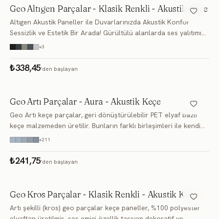
Geo Altıgen Parçalar - Klasik Renkli - Akustik Keçe
FD182
FD183
FD184
Altıgen Akustik Paneller ile Duvarlarınızda Akustik Konfor
Sessizlik ve Estetik Bir Arada! Gürültülü alanlarda ses yalıtımı
FD185
FD186
FD187
sağlarken aynı zamanda dekoratif bir dokunuş arayanlar için
+
3
en yenilikçi çöz
FD188
FD189
FD190
₺338,45
'den başlayan
FD191
FD192
FD193
Geo Artı Parçalar - Aura - Akustik Keçe
FD194
FD195
FD196
Geo Artı keçe parçalar, geri dönüştürülebilir PET elyaf bazlı
FD197
FD198
FD199
keçe malzemeden üretilir. Bunların farklı birleşimleri ile kendi
duvarınızı kendiniz tasarlayın . İster minimal bir çizgide ilerleyin,
+
211
FD200
FD201
FD202
ist
₺241,75
'den başlayan
FD203
FD204
FD205
FD206
FD207
FD208
Geo Kros Parçalar - Klasik Renkli - Akustik Keçe
Artı şekilli (kros) geo parçalar keçe paneller, %100 polyester
FD209
FD210
FD211
elyaftan üretilmiş, ses emici özellik taşıyan dekoratif ve