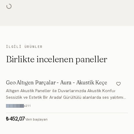
FD149
FD150
FD151
FD152
FD153
FD154
FD155
FD156
FD157
FD158
FD159
FD160
İLGILI ÜRÜNLER
FD161
FD162
FD163
Birlikte incelenen paneller
FD164
FD165
FD166
FD167
Geo Altıgen Parçalar - Aura - Akustik Keçe
FD168
FD169
Altıgen Akustik Paneller ile Duvarlarınızda Akustik Konfor
FD170
FD171
FD172
Sessizlik ve Estetik Bir Arada! Gürültülü alanlarda ses yalıtımı
sağlarken aynı zamanda dekoratif bir dokunuş arayanlar için
+
211
FD173
FD174
FD175
en yenilikçi çöz
₺452,07
'den başlayan
FD176
FD177
FD178
FD179
FD180
FD181