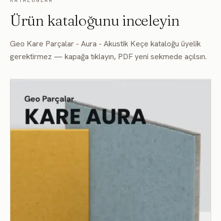
KATALOGLAR
Ürün kataloğunu inceleyin
Geo Kare Parçalar - Aura - Akustik Keçe kataloğu üyelik
FD103
FD102
FD101
gerektirmez — kapağa tıklayın, PDF yeni sekmede açılsın.
FD104
FD105
FD106
FD108
FD109
FD107