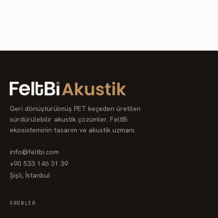
FD242
FD243
FD244
FD245
FD246
FD247
FD248
FD249
FD250
FD251
FD252
FD253
FD254
FD255
FD256
FD257
FD258
FD259
Geri dönüştürülmüş PET keçeden üretilen
sürdürülebilir akustik çözümler. FeltBi
FD260
FD261
FD262
ekosisteminin tasarım ve akustik uzmanı.
FD263
FD264
FD265
info@feltbi.com
+90 533 146 31 39
FD266
FD267
FD268
Şişli, İstanbul
FD269
FD270
FD271
ÜRÜNLER
FD272
FD273
FD274