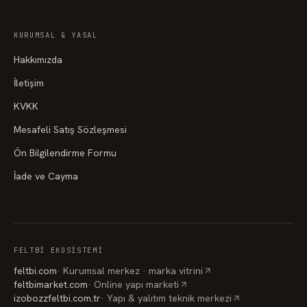
FD305
FD306
FD307
KURUMSAL & YASAL
FD308
FD309
FD310
Hakkımızda
FD311
FD312
FD313
İletişim
FD314
FD315
FD316
KVKK
Mesafeli Satış Sözleşmesi
Ön Bilgilendirme Formu
İade ve Cayma
FELTBI EKOSISTEMI
feltbi.com
·
Kurumsal merkez · marka vitrini
feltbimarket.com
·
Online yapı marketi
izobozzfeltbi.com.tr
·
Yapı & yalıtım teknik merkezi