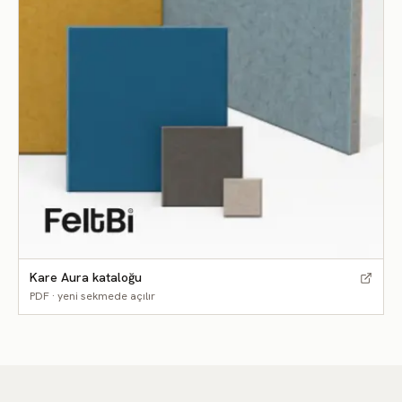
FD110
FD111
FD112
FD114
FD115
FD113
Kare Aura kataloğu
PDF · yeni sekmede açılır
FD116
FD117
FD118