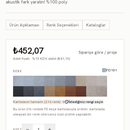
akustik fark yaratın! %100 poly
Ürün Açıklaması
Renk Seçenekleri
Kataloglar
₺452,07
Siparişe göre / proje
Adet fiyatı · %10 KDV dahil (₺41,10)
FD101
RENK
Kartelanın tamamı (216 renk) →
İstediğiniz rengi seçin
Bu ürün 216 renklik FD keçe kartelasıyla üretilir; kartelada
olmayan bir renk isterseniz özel üretim yapılabilir.
1
ADET