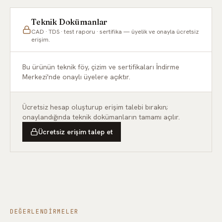
FD119
FD120
FD121
Teknik Dokümanlar
CAD · TDS · test raporu · sertifika — üyelik ve onayla ücretsiz
FD122
FD123
FD124
erişim.
FD125
FD126
FD127
Bu ürünün teknik föy, çizim ve sertifikaları İndirme
Merkezi'nde onaylı üyelere açıktır.
FD128
FD129
FD130
FD131
FD132
FD133
Ücretsiz hesap oluşturup erişim talebi bırakın;
onaylandığında teknik dokümanların tamamı açılır.
FD134
FD135
FD136
Ücretsiz erişim talep et
FD137
FD138
FD139
FD140
FD141
FD142
FD143
FD144
FD145
FD146
FD147
FD148
DEĞERLENDIRMELER