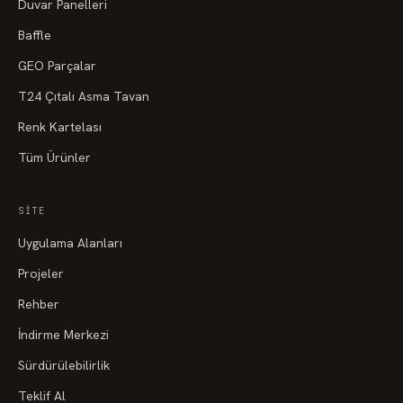
Duvar Panelleri
FD275
FD276
FD277
Baffle
FD278
FD279
FD280
GEO Parçalar
T24 Çıtalı Asma Tavan
FD281
FD282
FD283
Renk Kartelası
FD284
FD285
FD286
Tüm Ürünler
FD287
FD288
FD289
SITE
FD290
FD291
FD292
Uygulama Alanları
FD293
FD294
FD295
Projeler
FD296
FD297
FD298
Rehber
İndirme Merkezi
FD299
FD300
FD301
Sürdürülebilirlik
FD302
FD303
FD304
Teklif Al