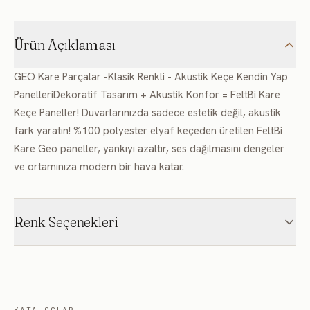
Ürün Açıklaması
GEO Kare Parçalar -Klasik Renkli - Akustik Keçe Kendin Yap
PanelleriDekoratif Tasarım + Akustik Konfor = FeltBi Kare
Keçe Paneller! Duvarlarınızda sadece estetik değil, akustik
fark yaratın! %100 polyester elyaf keçeden üretilen FeltBi
Kare Geo paneller, yankıyı azaltır, ses dağılmasını dengeler
ve ortamınıza modern bir hava katar.
Renk Seçenekleri
Bu ürün 216 renklik FD keçe kartelasıyla üretilir; kartelada
olmayan bir renk isterseniz özel üretim yapılabilir.