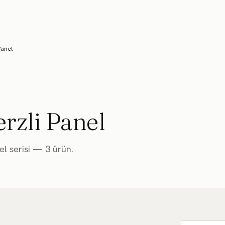
ÜNLER
UYGULAMA ALANLARI
PROJELER
İNDIRME MERKEZI
KURUMSA
Panel
rzli Panel
el
serisi —
3
ürün.