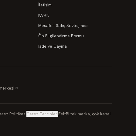
İletişim
KVKK
Mesafeli Satış Sözleşmesi
Ön Bilgilendirme Formu
İade ve Cayma
 merkezi
erez Politikası
Çerez Tercihleri
FeltBi tek marka, çok kanal.