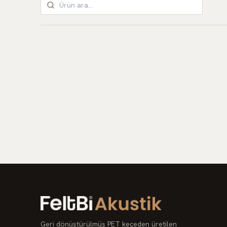
Ahşap Derzli Panel
Ahşap Derzli Panel — akustik keçe çözüm.
+
211
Proje fiyatı · Teklif alın
Geri dönüştürülmüş PET keçeden üretilen