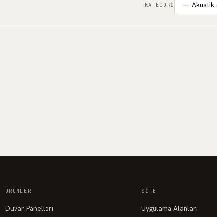
KATEGORI
Ahşap Derzli Panel - MDL 2
Ahşap Derzli Panel — akustik keçe çözüm.
+
211
Proje fiyatı · Teklif alın
ÜRÜNLER
SITE
Duvar Panelleri
Uygulama Alanları