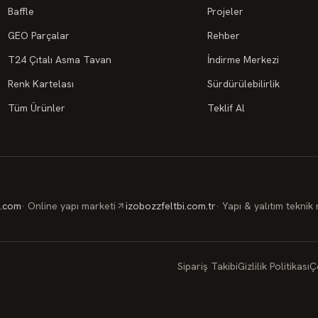
Baffle
Projeler
GEO Parçalar
Rehber
T24 Çıtalı Asma Tavan
İndirme Merkezi
Renk Kartelası
Sürdürülebilirlik
Tüm Ürünler
Teklif Al
t.com
·
Online yapı marketi
izobozzfeltbi.com.tr
·
Yapı & yalıtım teknik
Sipariş Takibi
Gizlilik Politikası
Ç