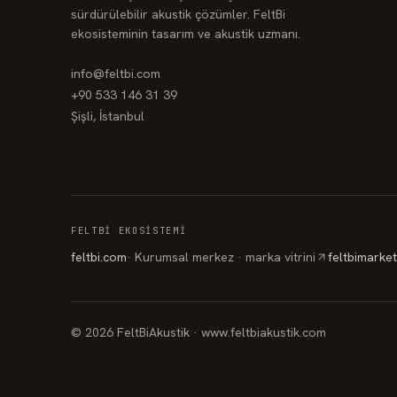
sürdürülebilir akustik çözümler. FeltBi
ekosisteminin tasarım ve akustik uzmanı.
info@feltbi.com
+90 533 146 31 39
Şişli, İstanbul
FELTBI EKOSISTEMI
feltbi.com
·
Kurumsal merkez · marka vitrini
feltbimarke
©
2026
FeltBiAkustik ·
www.feltbiakustik.com