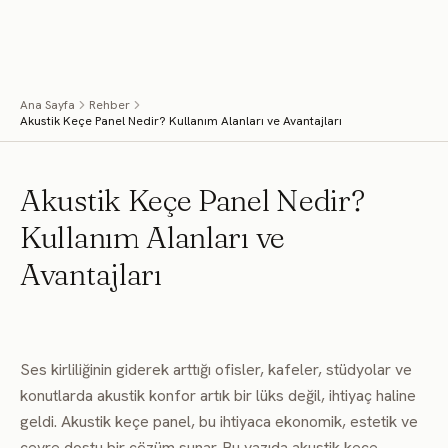
İçeriğe geç
Menü
Ana Sayfa
Rehber
Akustik Keçe Panel Nedir? Kullanım Alanları ve Avantajları
Akustik Keçe Panel Nedir?
Kullanım Alanları ve
Avantajları
Ses kirliliğinin giderek arttığı ofisler, kafeler, stüdyolar ve
konutlarda akustik konfor artık bir lüks değil, ihtiyaç haline
geldi. Akustik keçe panel, bu ihtiyaca ekonomik, estetik ve
çevre dostu bir çözüm sunar. Bu yazıda akustik keçe