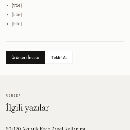
{title}
{title}
{title}
Ürünleri İncele
Teklif Al
REHBER
İlgili yazılar
60×120 Akustik Keçe Panel Kullanımı