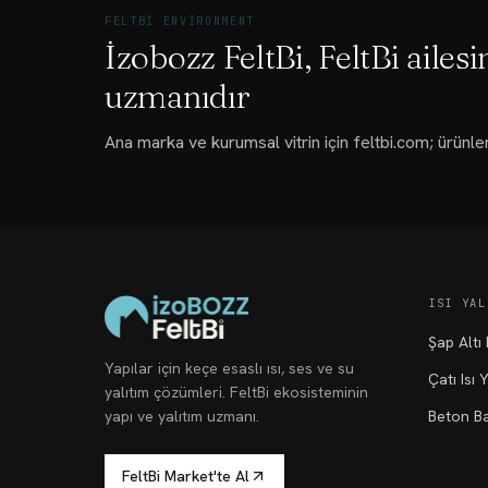
FELTBI ENVIRONMENT
İzobozz FeltBi, FeltBi ailesi
uzmanıdır
Ana marka ve kurumsal vitrin için feltbi.com; ürünler
ISI YAL
Şap Altı 
Yapılar için keçe esaslı ısı, ses ve su
Çatı Isı Y
yalıtım çözümleri. FeltBi ekosisteminin
yapı ve yalıtım uzmanı.
Beton Ba
FeltBi Market'te Al