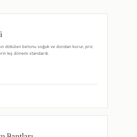
i
ışın dökülen betonu soğuk ve dondan korur, priz
erin kış dönemi standardı.
ım Bantları