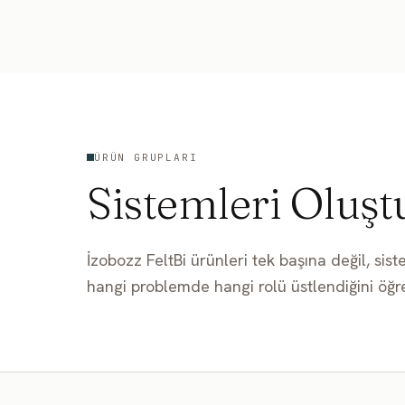
İçeriğe geç
ÜRÜN GRUPLARI
Sistemleri Oluşt
İzobozz FeltBi ürünleri tek başına değil, sist
hangi problemde hangi rolü üstlendiğini öğre