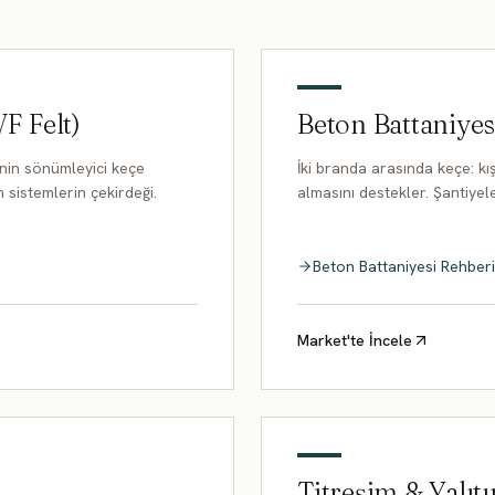
VF Felt)
Beton Battaniyes
rinin sönümleyici keçe
İki branda arasında keçe: k
 sistemlerin çekirdeği.
almasını destekler. Şantiyel
Beton Battaniyesi Rehberi
Market'te İncele
Titreşim & Yalıt