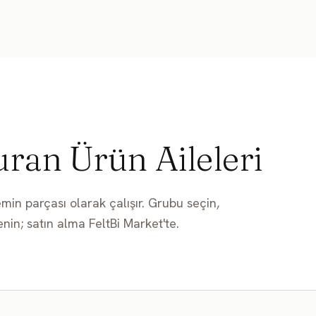
ISI YALITIMI
SES YALITIMI
SU YALITIMI
NEM & KÜF
REHBER
uran Ürün Aileleri
emin parçası olarak çalışır. Grubu seçin,
nin; satın alma FeltBi Market'te.