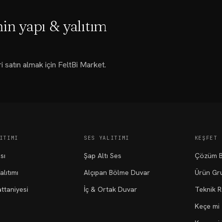
nin yapı & yalıtım
i satın almak için FeltBi Market.
ITIMI
SES YALITIMI
KEŞFET
Isı
Şap Altı Ses
Çözüm B
alıtımı
Alçıpan Bölme Duvar
Ürün Gru
ttaniyesi
İç & Ortak Duvar
Teknik 
Keçe mi