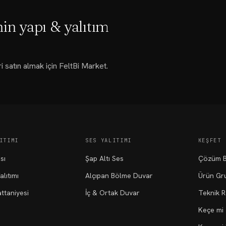
nin yapı & yalıtım
i satın almak için FeltBi Market.
ITIMI
SES YALITIMI
KEŞFET
Isı
Şap Altı Ses
Çözüm B
alıtımı
Alçıpan Bölme Duvar
Ürün Gru
ttaniyesi
İç & Ortak Duvar
Teknik 
Keçe mi