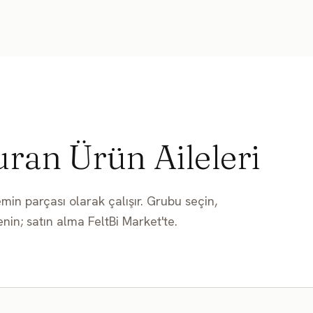
ISI YALITIMI
SES YALITIMI
SU YALITIMI
NEM & KÜF
REHBER
uran Ürün Aileleri
emin parçası olarak çalışır. Grubu seçin,
nin; satın alma FeltBi Market'te.