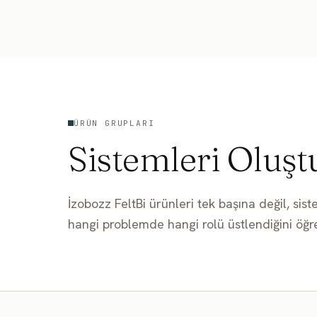
İçeriğe geç
ÜRÜN GRUPLARI
Sistemleri Oluşt
İzobozz FeltBi ürünleri tek başına değil, sist
hangi problemde hangi rolü üstlendiğini öğre