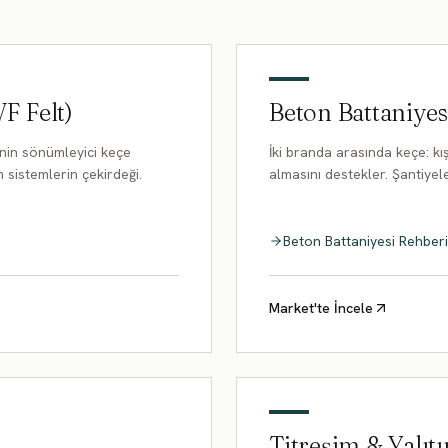
VF Felt)
Beton Battaniyes
rinin sönümleyici keçe
İki branda arasında keçe: k
 sistemlerin çekirdeği.
almasını destekler. Şantiyel
Beton Battaniyesi Rehberi
Market'te İncele
Titreşim & Yalıt