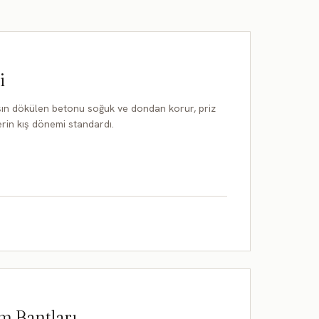
i
ışın dökülen betonu soğuk ve dondan korur, priz
erin kış dönemi standardı.
ım Bantları