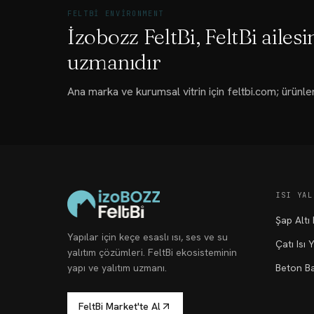
FELTBI ENVIRONMENT
İzobozz FeltBi, FeltBi ailesi
uzmanıdır
Ana marka ve kurumsal vitrin için feltbi.com; ürünler
ISI YAL
Şap Altı 
Yapılar için keçe esaslı ısı, ses ve su
Çatı Isı Y
yalıtım çözümleri. FeltBi ekosisteminin
yapı ve yalıtım uzmanı.
Beton Ba
FeltBi Market'te Al